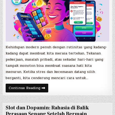
Kehidupan modern penuh dengan rutinitas yang kadang-
kadang dapat membuat kita merasa tertekan. Tekanan
pekerjaan, masalah pribadi, atau sekadar hari-hari yang
tampak monoton bisa membuat suasana hati kita
menurun. Ketika stres dan kecemasan datang silih
berganti, kita cenderung mencari cara untuk…
Saat
Continue Reading
Slot
Jadi
Obat
Hati:
Cara
Slot dan Dopamin: Rahasia di Balik
Sederhana
Meningkatkan
Perasaan Senang Setelah Bermain