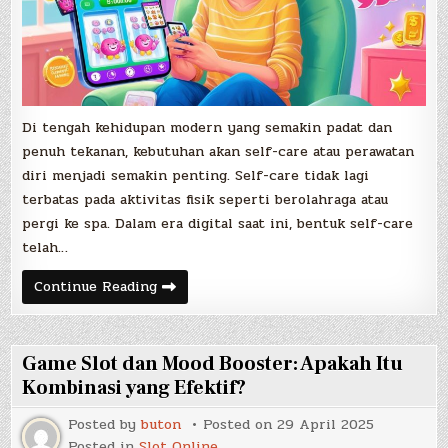
Di tengah kehidupan modern yang semakin padat dan
penuh tekanan, kebutuhan akan self-care atau perawatan
diri menjadi semakin penting. Self-care tidak lagi
terbatas pada aktivitas fisik seperti berolahraga atau
pergi ke spa. Dalam era digital saat ini, bentuk self-care
telah…
Slot
Continue Reading
Sebagai
Sarana
Self-
Care
Digital
Game Slot dan Mood Booster: Apakah Itu
di
Era
Kombinasi yang Efektif?
Modern
Posted by
buton
Posted on
29 April 2025
Posted in
Slot Online