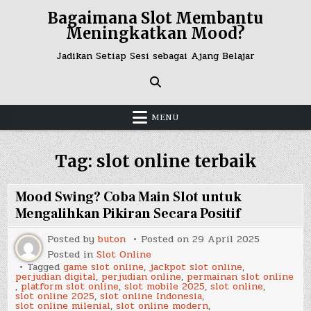
Skip
Bagaimana Slot Membantu
to
Meningkatkan Mood?
content
Jadikan Setiap Sesi sebagai Ajang Belajar
MENU
Tag:
slot online terbaik
Mood Swing? Coba Main Slot untuk
Mengalihkan Pikiran Secara Positif
Posted by
buton
Posted on
29 April 2025
Posted in
Slot Online
Tagged
game slot online
,
jackpot slot online
,
perjudian digital
,
perjudian online
,
permainan slot online
,
platform slot online
,
slot mobile 2025
,
slot online
,
slot online 2025
,
slot online Indonesia
,
slot online milenial
,
slot online modern
,