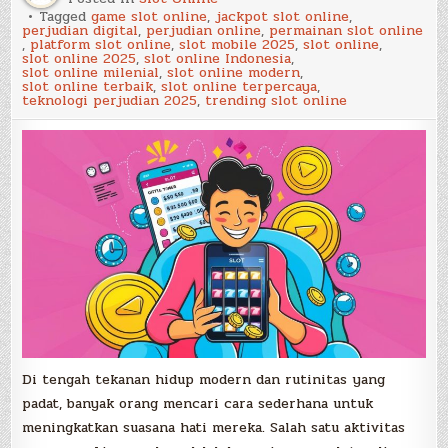
Tagged
game slot online
,
jackpot slot online
,
perjudian digital
,
perjudian online
,
permainan slot online
,
platform slot online
,
slot mobile 2025
,
slot online
,
slot online 2025
,
slot online Indonesia
,
slot online milenial
,
slot online modern
,
slot online terbaik
,
slot online terpercaya
,
teknologi perjudian 2025
,
trending slot online
Di tengah tekanan hidup modern dan rutinitas yang
padat, banyak orang mencari cara sederhana untuk
meningkatkan suasana hati mereka. Salah satu aktivitas