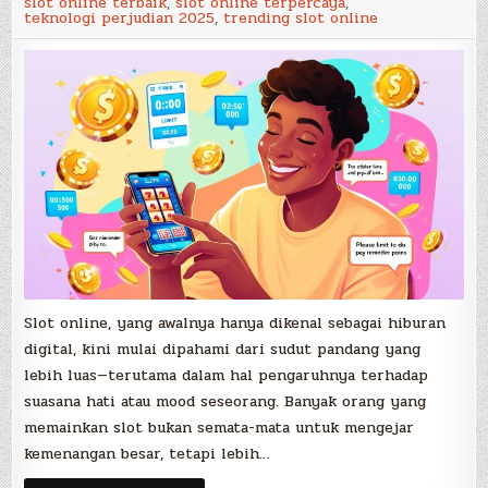
slot online terbaik
,
slot online terpercaya
,
teknologi perjudian 2025
,
trending slot online
Slot online, yang awalnya hanya dikenal sebagai hiburan
digital, kini mulai dipahami dari sudut pandang yang
lebih luas—terutama dalam hal pengaruhnya terhadap
suasana hati atau mood seseorang. Banyak orang yang
memainkan slot bukan semata-mata untuk mengejar
kemenangan besar, tetapi lebih…