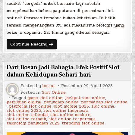
sedikit “tergoda” untuk bermain lagi setelah
menyelesaikan beberapa putaran di permainan slot
online? Perasaan tersebut bukan kebetulan. Di balik
sensasi menyenangkan itu, ada mekanisme biologis yang
bekerja: dopamin. Zat kimia yang dikenal sebagai…
Slot
Continue Reading
dan
Dopamin:
Rahasia
di
Balik
Dari Bosan Jadi Bahagia: Efek Positif Slot
Perasaan
Senang
dalam Kehidupan Sehari-hari
Setelah
Bermain
Posted by
buton
Posted on
29 April 2025
Posted in
Slot Online
Tagged
game slot online
,
jackpot slot online
,
perjudian digital
,
perjudian online
,
permainan slot online
,
platform slot online
,
slot mobile 2025
,
slot online
,
slot online 2025
,
slot online Indonesia
,
slot online milenial
,
slot online modern
,
slot online terbaik
,
slot online terpercaya
,
teknologi perjudian 2025
,
trending slot online