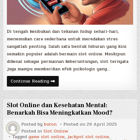
Di tengah kesibukan dan tekanan hidup sehari-hari,
menemukan cara sederhana untuk meredakan stres
sangatlah penting. Salah satu bentuk hiburan yang kini
semakin populer adalah bermain slot online. Meskipun
dikenal sebagai permainan keberuntungan, slot ternyata
juga mampu memberikan efek psikologis yang…
Mengusir
Continue Reading
Stres
dengan
Slot:
Hiburan
Ringan
Slot Online dan Kesehatan Mental:
Penambah
Semangat
Benarkah Bisa Meningkatkan Mood?
Posted by
buton
Posted on
29 April 2025
Posted in
Slot Online
Tagged
game slot online
,
jackpot slot online
,